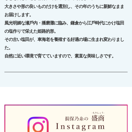
⼤きさや形の良いものだけを選別し、その年のうちに新鮮なまま
お届けします。
⾵光明媚な瀬⼾内・播磨灘に臨み、鎌倉から江⼾時代にかけ塩⽥
の塩作りで栄えた姫路的形。
その古い塩⽥が、⾞海⽼を養殖する好適の場に⽣まれ変わりまし
た。
⾃然に近い環境で育てていますので、素直な美味しさです。