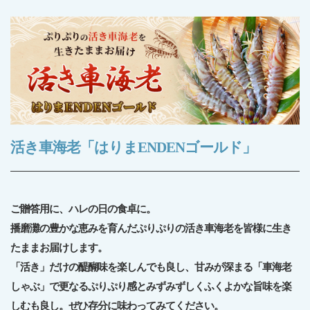
活き⾞海⽼「はりまENDENゴールド」
ご贈答⽤に、ハレの⽇の⾷卓に。
播磨灘の豊かな恵みを育んだぷりぷりの活き⾞海⽼を皆様に⽣き
たままお届けします。
「活き」だけの醍醐味を楽しんでも良し、⽢みが深まる「⾞海⽼
しゃぶ」で更なるぷりぷり感とみずみずしく
ふくよかな旨味を楽
しむも良し。ぜひ存分に味わってみてください。