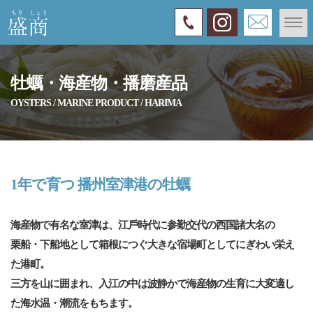
牡蠣・海産物・播磨産品
OYSTERS / MARINE PRODUCT / HARIMA
1年で育つ 播州室津港の牡蠣
海産物で有名な室津は、江⼾時代に参勤交代の⻄国諸⼤名の
栗船・下船地として箱根につぐ⼤きな宿場町としてにぎわい栄え
た港町。
三⽅を⼭に囲まれ、⼊江の中は波静かで海産物の⽣育に⼤変適し
た海⽔温・潮流をもちます。