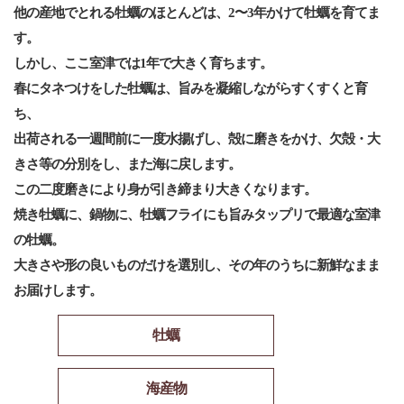
他の産地でとれる牡蠣のほとんどは、2〜3年かけて牡蠣を育てま
す。
しかし、ここ室津では1年で⼤きく育ちます。
春にタネつけをした牡蠣は、旨みを凝縮しながらすくすくと育
ち、
出荷される⼀週間前に⼀度⽔揚げし、殻に磨きをかけ、⽋殻・⼤
きさ等の分別をし、また海に戻します。
この⼆度磨きにより⾝が引き締まり⼤きくなります。
焼き牡蠣に、鍋物に、牡蠣フライにも旨みタップリで最適な室津
の牡蠣。
⼤きさや形の良いものだけを選別し、その年のうちに新鮮なまま
お届けします。
牡蠣
海産物