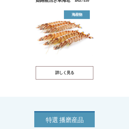
姫路産活き車海老 IKE-110
海産物
詳しく見る
特選 播磨産品