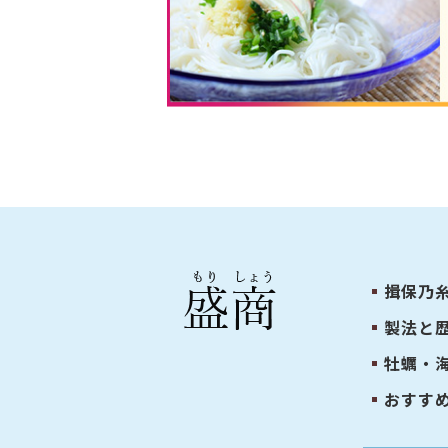
揖保乃
製法と
牡蠣・
おすす