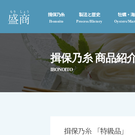
揖保乃糸
製法と歴史
牡蠣・海
Ibonoito
Process/History
Oysters/Mar
揖保乃糸 商品紹
IBONOITO
揖保乃糸 「特級品」